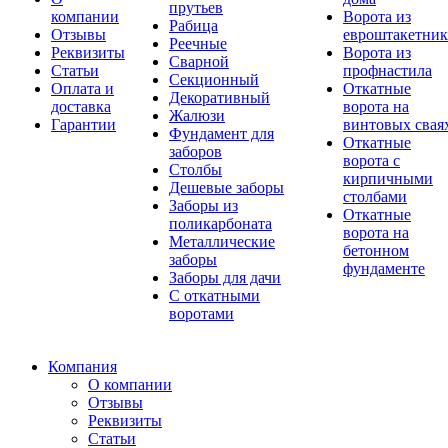
прутьев
компании
Ворота из
Рабица
Отзывы
евроштакетник
Реечные
Реквизиты
Ворота из
Сварной
Статьи
профнастила
Секционный
Оплата и
Откатные
Декоративный
доставка
ворота на
Жалюзи
Гарантии
винтовых свая
Фундамент для
Откатные
заборов
ворота с
Столбы
кирпичными
Дешевые заборы
столбами
Заборы из
Откатные
поликарбоната
ворота на
Металлические
бетонном
заборы
фундаменте
Заборы для дачи
С откатными
воротами
Компания
О компании
Отзывы
Реквизиты
Статьи