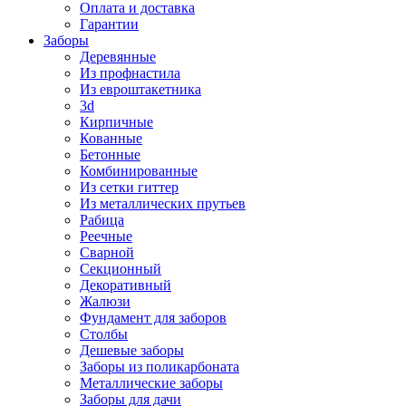
Оплата и доставка
Гарантии
Заборы
Деревянные
Из профнастила
Из евроштакетника
3d
Кирпичные
Кованные
Бетонные
Комбинированные
Из сетки гиттер
Из металлических прутьев
Рабица
Реечные
Сварной
Секционный
Декоративный
Жалюзи
Фундамент для заборов
Столбы
Дешевые заборы
Заборы из поликарбоната
Металлические заборы
Заборы для дачи