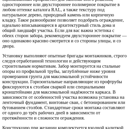
одностороннее или двухстороннее полимерное покрытие в
любом оттенке каталога RAL, а также текстуру под
натуральное дерево, природный камень или кирпичную
кладку. Такое разнообразие позволяет подобрать ограждение,
идеально вписывающееся в архитектурный стиль дома и
общий ландшафт участка. Если для вас важна эстетика с
обеих сторон забора, рекомендуем двухстороннее покрытие —
оно одинаково красиво смотрится и со стороны улицы, и со
двора.
Установку выполняют опытные бригады монтажников, строго
следуя отработанной технологии и действующим
строительным нормативам. Забор монтируется на стальные
опоры из профильной трубы, заглублённые ниже уровня
промерзания грунта для максимальной устойчивости
конструкции. Горизонтальные направляющие из профтрубы
фиксируются к столбам сваркой или специальными
кронштейнами для максимальной надёжности каркаса. В
зависимости от особенностей участка возможна установка на
ленточный фундамент, винтовые сваи, с бетонированием или
бутованием столбов. Стандартные сроки монтажа составляют
от одного до трёх рабочих дней в зависимости от
протяжённости и сложности ограждения.
Конструкцию при желании комплектуется входной калиткой