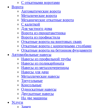
С откатными воротами
Ворота
Автоматические ворота
Металические ворота
Механические откатные ворота
С калиткой
Для частного дома
Ворота из евроштакетника
Ворота из профнастила
Откатные ворота на винтовых сваях
Откатные ворота с кирпичными столбами
Откатные ворота на бетонном фундаменте
Автомобильные навесы
Навесы из профильной трубы
Навесы из поликарбоната
Навесы из металлочерепицы
Навесы для дачи
Металлические навесы
Треугольные
Консольные
Односкатные навесы
Двускатные навесы
На две машины
Услуги
Замер