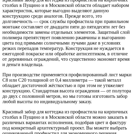
столбах в Пущино и в Московской области обладает набором
характеристик, которые выгодно выделяют данную
конструкцию среди аналогов. Прежде всего, это
долговечность — срок службы профнастила при правильном
монтаже составляет от двадцати пяти до пятидесяти лет без
необходимости замены отдельных элементов. Защитный слой
полимера препятствует появлению ржавчины и выгоранию
цвета под прямыми солнечными лучами даже в условиях
резких перепадов температур. Конструкция не нуждается в
ежегодной покраске или обработке антисептиком, в отличие
от деревянных ограждений, что существенно экономит время
и деньги владельца.
При производстве применяется профилированный лист марки
С8 или С20 толщиной от 0,4 миллиметра — такой металл
обладает достаточной жёсткостью и при этом не утяжеляет
конструкцию. Стандартная высота ограждения — от полутора
до двух с половиной метров, но мы готовы изготовить забор
любой высоты по индивидуальному заказу.
Красивый забор для коттеджа из профнастила на кирпичных
столбах в Пущино и в Московской области можно заказать в
различных вариантах исполнения, подобрав цвет и фактуру
под конкретный архитектурный проект. Вы можете выбрать
оцинкованный профнастил для экономичного решения,