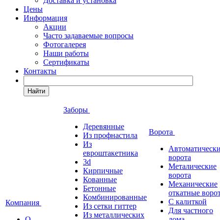
Доставка и установка
Цены
Информация
Акции
Часто задаваемые вопросы
Фотогалерея
Наши работы
Сертификаты
Контакты
Найти
Заборы
Деревянные
Ворота
Из профнастила
Из
Автоматическ
евроштакетника
ворота
3d
Металические
Кирпичные
ворота
Кованные
Механические
Бетонные
откатные воро
Комбинированные
С калиткой
Компания
Из сетки гиттер
Для частного
Из металлических
О
дома