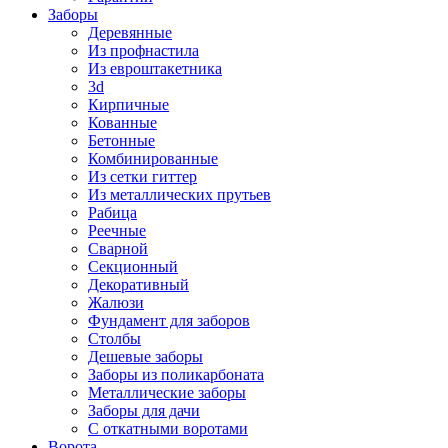
Заборы
Деревянные
Из профнастила
Из евроштакетника
3d
Кирпичные
Кованные
Бетонные
Комбинированные
Из сетки гиттер
Из металлических прутьев
Рабица
Реечные
Сварной
Секционный
Декоративный
Жалюзи
Фундамент для заборов
Столбы
Дешевые заборы
Заборы из поликарбоната
Металлические заборы
Заборы для дачи
С откатными воротами
Ворота